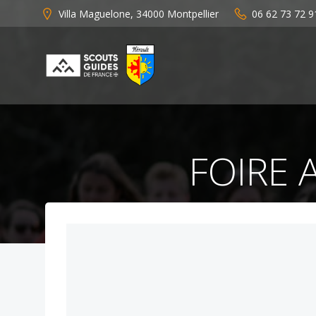
Aller
Villa Maguelone, 34000 Montpellier
06 62 73 72 9
au
contenu
FOIRE 