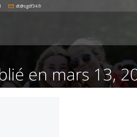
1
dt@sgdf34.fr
blié en mars 13, 2