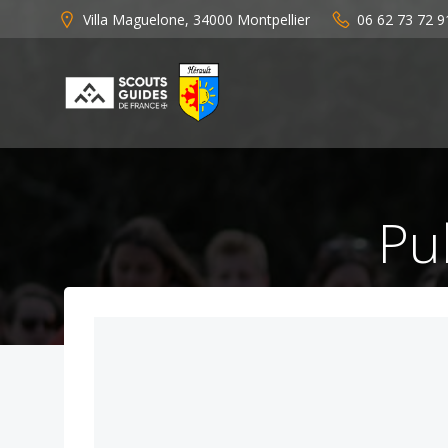
Aller
Villa Maguelone, 34000 Montpellier
06 62 73 72 9
au
contenu
Pu