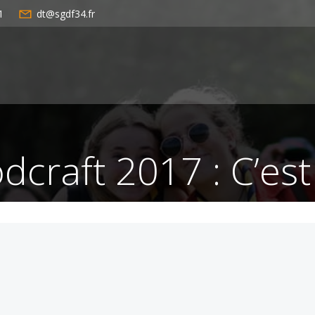
1
dt@sgdf34.fr
craft 2017 : C’est f