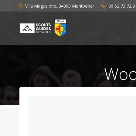
Aller
Villa Maguelone, 34000 Montpellier
06 62 73 72 9
au
contenu
Wood