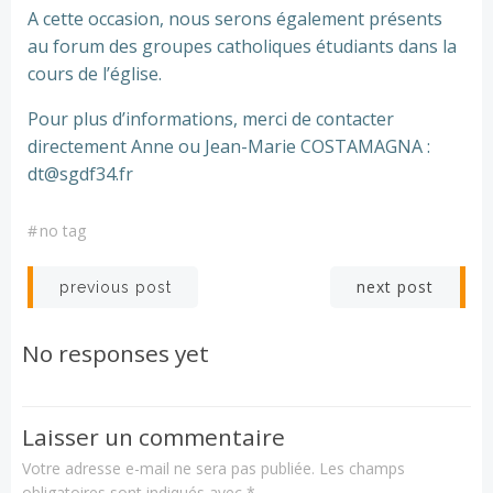
A cette occasion, nous serons également présents
au forum des groupes catholiques étudiants dans la
cours de l’église.
Pour plus d’informations, merci de contacter
directement Anne ou Jean-Marie COSTAMAGNA :
dt@sgdf34.fr
#
no tag
Post
Post
next post
previous post
navigation
navigation
No responses yet
Laisser un commentaire
Votre adresse e-mail ne sera pas publiée.
Les champs
obligatoires sont indiqués avec
*